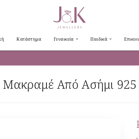
κή
Κατάστημα
Γυναικεία
Παιδικά
Επικοι
 Μακραμέ Από Ασήμι 925 