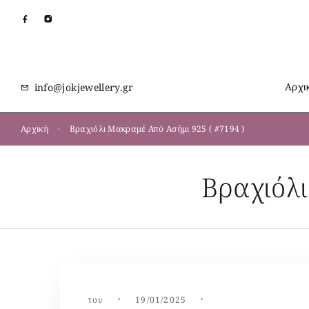
Αρχι
info@jokjewellery.gr
Αρχική
Βραχιόλι Μακραμέ Από Ασήμι 925 ( #7194 )
Βραχιόλι
του
19/01/2025