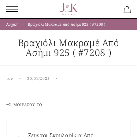
Αρχική
Βραχιόλι Μακραμέ Από Ασήμι 925 ( #7208 )
Βραχιόλι Μακραμέ Από
Ασήμι 925 ( #7208 )
του
20/01/2025
ΜΟΙΡΆΣΟΥ ΤΟ
Ζευγάρι Σκουλαρίκια Από