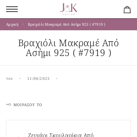
Αρχική
Βραχιόλι Μακραμέ Από Ασήμι 925 ( #7919 )
Βραχιόλι Μακραμέ Από
Ασήμι 925 ( #7919 )
του
11/06/2025
ΜΟΙΡΆΣΟΥ ΤΟ
Ζευγάρι Σκουλαρίκια Από