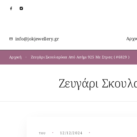
Αρχι
info@jokjewellery.gr
Αρχική
Ζευγάρι Σκουλαρίκια Από Ασήμι 925 Με Στρας ( #6829 )
Ζευγάρι Σκουλ
του
12/12/2024