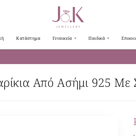
κή
Κατάστημα
Γυναικεία
Παιδικά
Επικοι
αρίκια Από Ασήμι 925 Με Σ