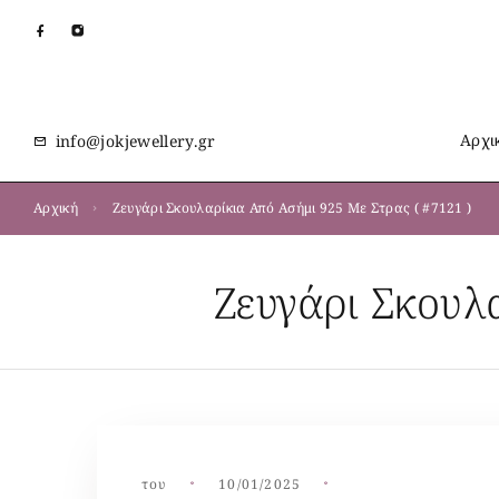
Αρχι
info@jokjewellery.gr
Αρχική
Ζευγάρι Σκουλαρίκια Από Ασήμι 925 Με Στρας ( #7121 )
Ζευγάρι Σκουλ
του
10/01/2025