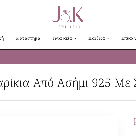
κή
Κατάστημα
Γυναικεία
Παιδικά
Επικοι
αρίκια Από Ασήμι 925 Με Σ