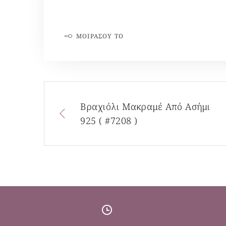
ΜΟΙΡΆΣΟΥ ΤΟ
Βραχιόλι Μακραμέ Από Ασήμι
925 ( #7208 )