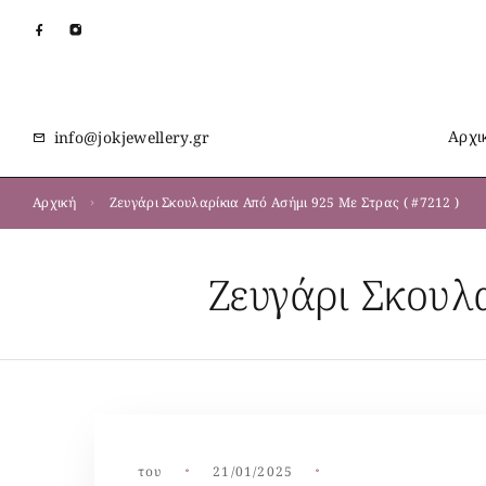
Αρχι
info@jokjewellery.gr
Αρχική
Ζευγάρι Σκουλαρίκια Από Ασήμι 925 Με Στρας ( #7212 )
Ζευγάρι Σκουλ
του
21/01/2025