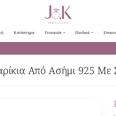
κή
Κατάστημα
Γυναικεία
Παιδικά
Επικοι
αρίκια Από Ασήμι 925 Με Σ