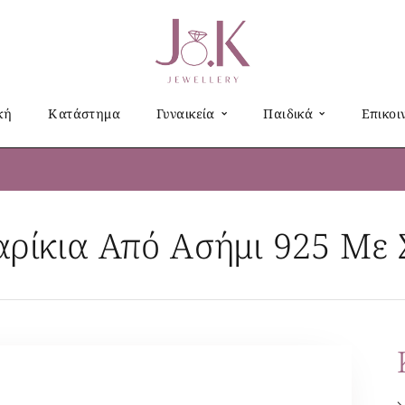
κή
Κατάστημα
Γυναικεία
Παιδικά
Επικοι
αρίκια Από Ασήμι 925 Με Σ