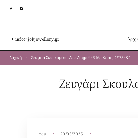
Αρχι
info@jokjewellery.gr
Αρχική
Ζευγάρι Σκουλαρίκια Από Ασήμι 925 Με Στρας ( #7528 )
Ζευγάρι Σκουλ
του
20/03/2025