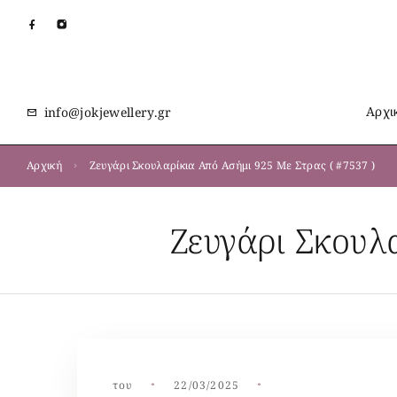
Αρχι
info@jokjewellery.gr
Αρχική
Ζευγάρι Σκουλαρίκια Από Ασήμι 925 Με Στρας ( #7537 )
Ζευγάρι Σκουλ
του
22/03/2025