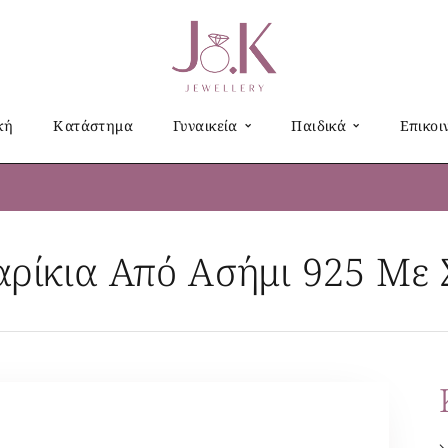
κή
Κατάστημα
Γυναικεία
Παιδικά
Επικοι
αρίκια Από Ασήμι 925 Με Σ