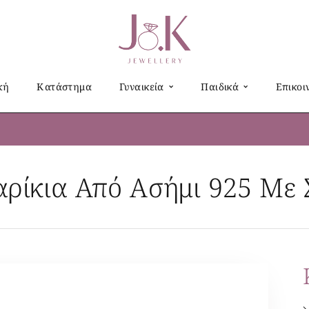
κή
Κατάστημα
Γυναικεία
Παιδικά
Επικοι
αρίκια Από Ασήμι 925 Με Σ