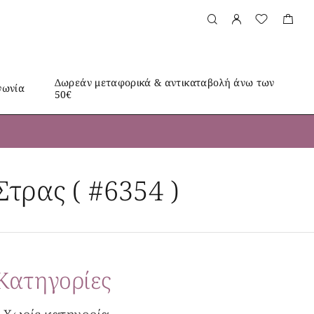
Δωρεάν μεταφορικά & αντικαταβολή άνω των
νωνία
50€
τρας ( #6354 )
Kατηγορίες