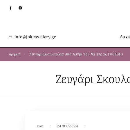
Αρχι
info@jokjewellery.gr
Αρχική
Ζευγάρι Σκουλαρίκια Από Ασήμι 925 Με Στρας ( #6354 )
Ζευγάρι Σκουλ
του
24/07/2024