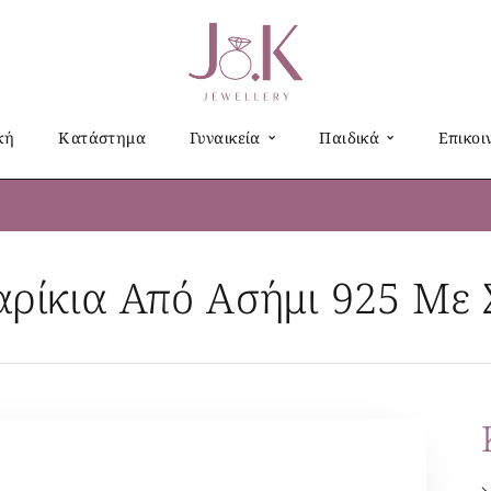
κή
Κατάστημα
Γυναικεία
Παιδικά
Επικοι
αρίκια Από Ασήμι 925 Με Σ