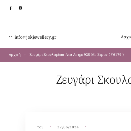
Αρχι
info@jokjewellery.gr
Αρχική
Ζευγάρι Σκουλαρίκια Από Ασήμι 925 Με Στρας ( #6179 )
Ζευγάρι Σκουλ
του
22/06/2024