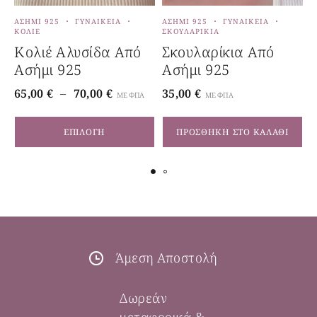
ΑΣΉΜΙ 925
ΓΥΝΑΙΚΕΊΑ
ΑΣΉΜΙ 925
ΓΥΝΑΙΚΕΊΑ
Α
ΚΟΛΙΈ
ΣΚΟΥΛΑΡΊΚΙΑ
Κ
Κολιέ Αλυσίδα Από
Σκουλαρίκια Από
Ασήμι 925
Ασήμι 925
65,00
€
–
70,00
€
35,00
€
4
ΜΕ ΦΠΑ
ΜΕ ΦΠΑ
ΕΠΙΛΟΓΉ
ΠΡΟΣΘΉΚΗ ΣΤΟ ΚΑΛΆΘΙ
Άμεση Αποστολή
Δωρεάν