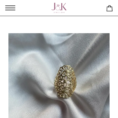
Αρχική
Κατάστημα
δαχτυλίδι επιχρυσωμένο από ασήμι 925
με ανοιχτό μοτίβο νο59