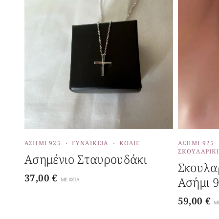
ΑΣΉΜΙ 925
ΓΥΝΑΙΚΕΊΑ
ΚΟΛΙΈ
ΑΣΉΜΙ 925
ΣΚΟΥΛΑΡΊΚ
Ασημένιο Σταυρουδάκι
Σκουλαρ
37,00
€
Ασήμι 
ΜΕ ΦΠΑ
59,00
€
Μ