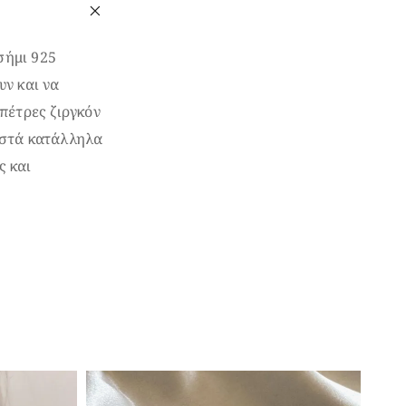
σήμι 925
υν και να
πέτρες ζιργκόν
ιστά κατάλληλα
ς και