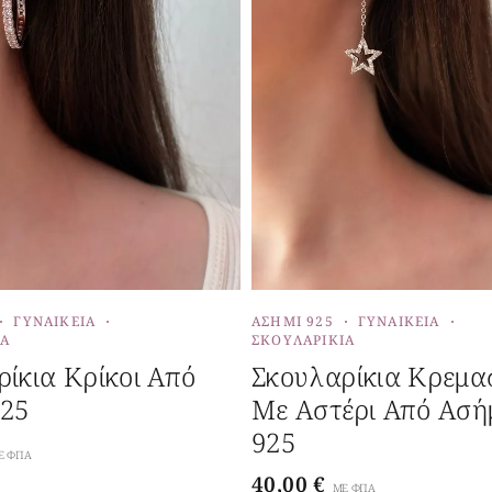
ΓΥΝΑΙΚΕΊΑ
ΑΣΉΜΙ 925
ΓΥΝΑΙΚΕΊΑ
ΙΑ
ΣΚΟΥΛΑΡΊΚΙΑ
ίκια Κρίκοι Από
Σκουλαρίκια Κρεμα
925
Με Αστέρι Από Ασή
925
Ε ΦΠΑ
40,00
€
ΜΕ ΦΠΑ