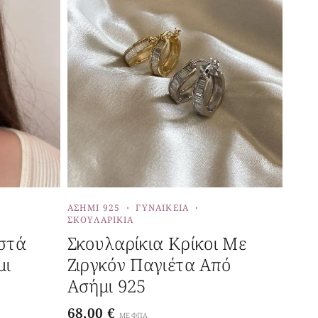
ΑΣΉΜΙ 925
ΓΥΝΑΙΚΕΊΑ
ΣΚΟΥΛΑΡΊΚΙΑ
στά
Σκουλαρίκια Κρίκοι Με
μι
Ζιργκόν Παγιέτα Από
Ασήμι 925
68,00
€
ΜΕ ΦΠΑ