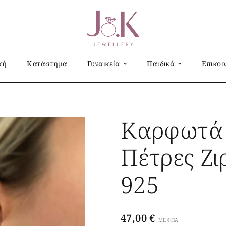
κή
Κατάστημα
Γυναικεία
Παιδικά
Επικοι
 ζιργκόν από ασήμι 925
Καρφωτά 
Πέτρες Ζι
925
47,00
€
ΜΕ ΦΠΑ