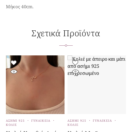
Μήκος 40cm.
Σχετικά Προϊόντα
ΑΣΉΜΙ 925
ΓΥΝΑΙΚΕΊΑ
ΑΣΉΜΙ 925
ΓΥΝΑΙΚΕΊΑ
Α
ΚΟΛΙΈ
ΚΟΛΙΈ
Σ