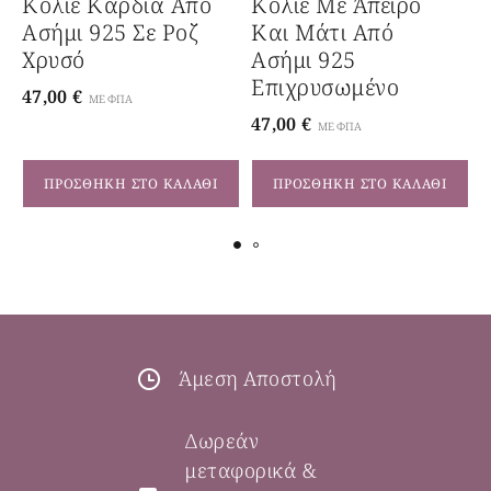
Κολιέ Καρδιά Από
Κολιέ Με Άπειρο
Ασήμι 925 Σε Ροζ
Και Μάτι Από
Χρυσό
Ασήμι 925
3
Επιχρυσωμένο
47,00
€
ΜΕ ΦΠΑ
47,00
€
ΜΕ ΦΠΑ
ΠΡΟΣΘΉΚΗ ΣΤΟ ΚΑΛΆΘΙ
ΠΡΟΣΘΉΚΗ ΣΤΟ ΚΑΛΆΘΙ
Άμεση Αποστολή
Δωρεάν
μεταφορικά &