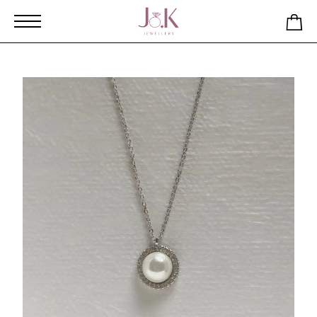
Αρχική
Κατάστημα
Κολιέ με μαργαριτάρι και ζιργκόν