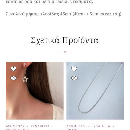
επίσημα όσο και με πιο casual ντυσίματα.
Συνολικό μήκος αλυσίδας 45cm (40cm + 5cm επέκταση)
Σχετικά Προϊόντα
ΑΣΉΜΙ 925
ΓΥΝΑΙΚΕΊΑ
ΑΣΉΜΙ 925
ΓΥΝΑΙΚΕΊΑ
Α