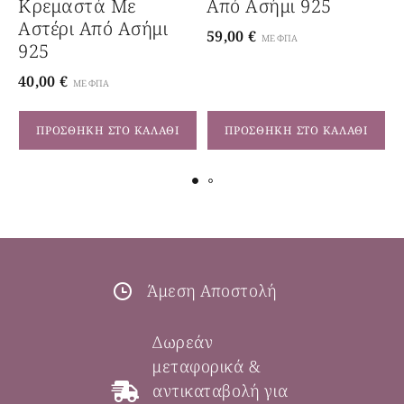
Κρεμαστά Με
Από Ασήμι 925
Αστέρι Από Ασήμι
59,00
€
6
ΜΕ ΦΠΑ
925
40,00
€
ΜΕ ΦΠΑ
ΠΡΟΣΘΉΚΗ ΣΤΟ ΚΑΛΆΘΙ
ΠΡΟΣΘΉΚΗ ΣΤΟ ΚΑΛΆΘΙ
Άμεση Αποστολή
Δωρεάν
μεταφορικά &
αντικαταβολή για