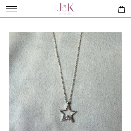
Αρχική
Κατάστημα
Κολιέ Ασημένιο Αστέρι με Ζιργκόν