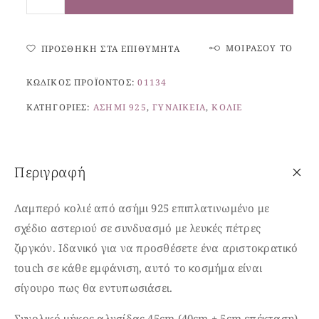
ΜΟΙΡΆΣΟΥ ΤΟ
ΠΡΟΣΘΉΚΗ ΣΤΑ ΕΠΙΘΥΜΗΤΆ
ΚΩΔΙΚΌΣ ΠΡΟΪΌΝΤΟΣ:
01134
ΚΑΤΗΓΟΡΊΕΣ:
ΑΣΉΜΙ 925
,
ΓΥΝΑΙΚΕΊΑ
,
ΚΟΛΙΈ
Περιγραφή
Λαμπερό κολιέ από ασήμι 925 επιπλατινωμένο με
σχέδιο αστεριού σε συνδυασμό με λευκές πέτρες
ζιργκόν. Ιδανικό για να προσθέσετε ένα αριστοκρατικό
touch σε κάθε εμφάνιση, αυτό το κοσμήμα είναι
σίγουρο πως θα εντυπωσιάσει.
Συνολικό μήκος αλυσίδας 45cm (40cm + 5cm επέκταση)