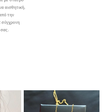
να αισθητική.
από την
α σύγχρονη
 σας.