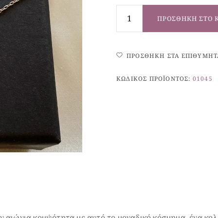
ΠΡΟΣΘΉΚΗ ΣΤΟ 
ΠΡΟΣΘΉΚΗ ΣΤΑ ΕΠΙΘΥΜΗΤ
ΚΩΔΙΚΌΣ ΠΡΟΪΌΝΤΟΣ:
01045
 αιώνια κομψότητα με αυτό το μοναδικό κόσμημα, ένα κολ