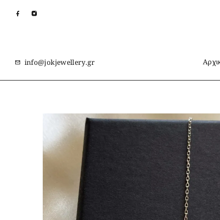
Αρχι
info@jokjewellery.gr
Αρχική
Κατάστημα
Κολιέ σταυρός από ασήμι 925