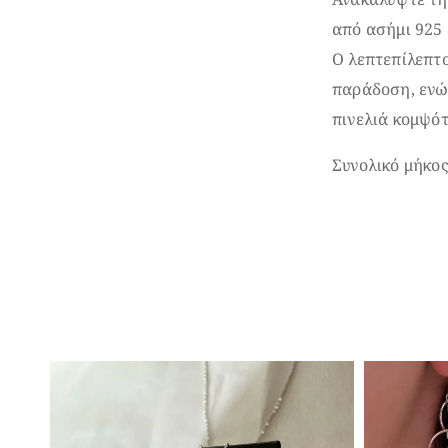
από ασήμι 925 
Ο λεπτεπίλεπτο
παράδοση, ενώ 
πινελιά κομψότ
Συνολικό μήκο