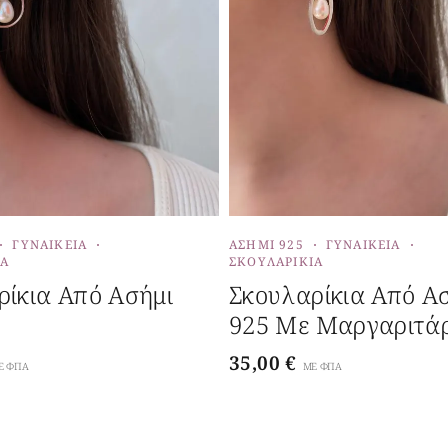
ΓΥΝΑΙΚΕΊΑ
ΑΣΉΜΙ 925
ΓΥΝΑΙΚΕΊΑ
ΙΑ
ΣΚΟΥΛΑΡΊΚΙΑ
ρίκια Από Ασήμι
Σκουλαρίκια Από Α
925 Με Μαργαριτάρ
35,00
€
Ε ΦΠΑ
ΜΕ ΦΠΑ