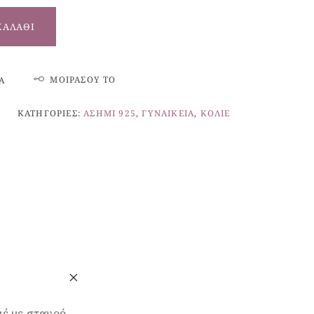
ΚΑΛΆΘΙ
ΜΟΙΡΆΣΟΥ ΤΟ
Ά
ΚΑΤΗΓΟΡΊΕΣ:
ΑΣΉΜΙ 925
,
ΓΥΝΑΙΚΕΊΑ
,
ΚΟΛΙΈ
ιέ με σταυρό