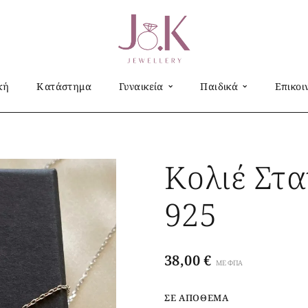
κή
Κατάστημα
Γυναικεία
Παιδικά
Επικοι
Κολιέ Στα
925
38,00
€
ΜΕ ΦΠΑ
ΣΕ ΑΠΌΘΕΜΑ