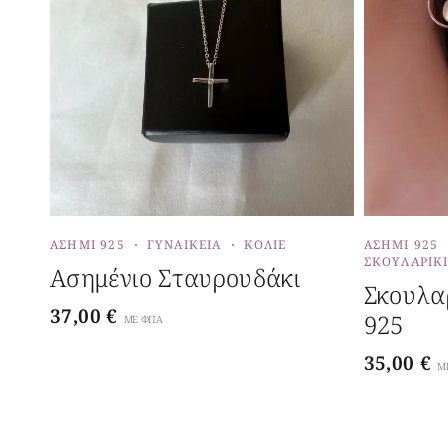
ΑΣΉΜΙ 925
ΓΥΝΑΙΚΕΊΑ
ΚΟΛΙΈ
ΑΣΉΜΙ 925
ΣΚΟΥΛΑΡΊΚ
Ασημένιο Σταυρουδάκι
Σκουλα
37,00
€
925
ΜΕ ΦΠΑ
35,00
€
Μ