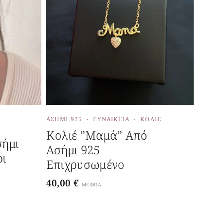
ΑΣΉΜΙ 925
ΓΥΝΑΙΚΕΊΑ
ΚΟΛΙΈ
Κολιέ ”μαμά” Από
σήμι
Ασήμι 925
ι
Επιχρυσωμένο
40,00
€
ΜΕ ΦΠΑ