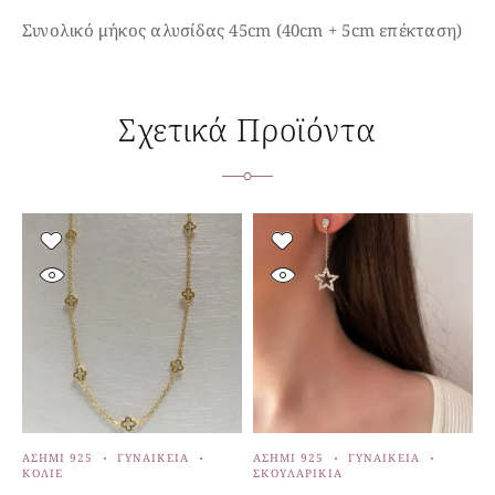
Συνολικό μήκος αλυσίδας 45cm (40cm + 5cm επέκταση)
Σχετικά Προϊόντα
ΑΣΉΜΙ 925
ΓΥΝΑΙΚΕΊΑ
ΑΣΉΜΙ 925
ΓΥΝΑΙΚΕΊΑ
Α
ΚΟΛΙΈ
ΣΚΟΥΛΑΡΊΚΙΑ
Κ