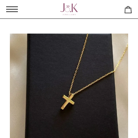
Αρχική
Κατάστημα
Σταυρός από ασήμι 925 επιχρυσωμένο