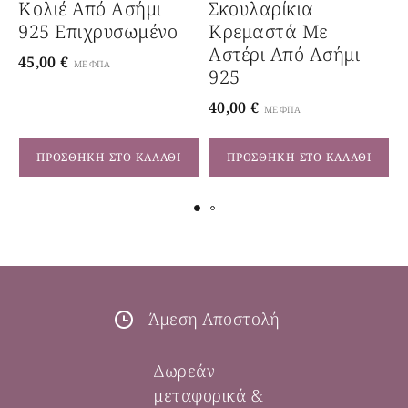
Κολιέ Από Ασήμι
Σκουλαρίκια
925 Επιχρυσωμένο
Κρεμαστά Με
Αστέρι Από Ασήμι
Ζ
45,00
€
ΜΕ ΦΠΑ
925
40,00
€
3
ΜΕ ΦΠΑ
ΠΡΟΣΘΉΚΗ ΣΤΟ ΚΑΛΆΘΙ
ΠΡΟΣΘΉΚΗ ΣΤΟ ΚΑΛΆΘΙ
Άμεση Αποστολή
Δωρεάν
μεταφορικά &