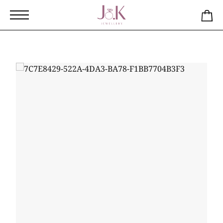
Αρχική
Κατάστημα
μονόπετρο με τετράγωνο σταυρό από
ασήμι 925 επιχρυσωμένο νο52