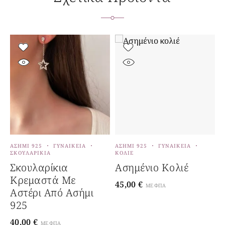
ΑΣΉΜΙ 925
ΓΥΝΑΙΚΕΊΑ
ΑΣΉΜΙ 925
ΓΥΝΑΙΚΕΊΑ
Α
ΣΚΟΥΛΑΡΊΚΙΑ
ΚΟΛΙΈ
Κ
Σκουλαρίκια
Ασημένιο Κολιέ
Κρεμαστά Με
45,00
€
ΜΕ ΦΠΑ
Αστέρι Από Ασήμι
3
925
40,00
€
ΜΕ ΦΠΑ