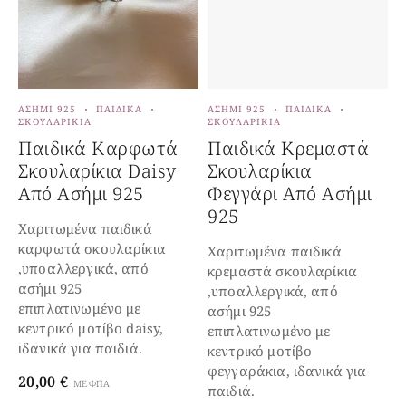
ΑΣΉΜΙ 925
ΠΑΙΔΙΚΆ
ΑΣΉΜΙ 925
ΠΑΙΔΙΚΆ
Α
ΣΚΟΥΛΑΡΊΚΙΑ
ΣΚΟΥΛΑΡΊΚΙΑ
Π
Παιδικά Καρφωτά
Παιδικά Κρεμαστά
Σκουλαρίκια Daisy
Σκουλαρίκια
Από Ασήμι 925
Φεγγάρι Από Ασήμι
925
Χαριτωμένα παιδικά
καρφωτά σκουλαρίκια
Χαριτωμένα παιδικά
Χ
,υποαλλεργικά, από
κρεμαστά σκουλαρίκια
β
ασήμι 925
,υποαλλεργικά, από
α
επιπλατινωμένο με
ασήμι 925
κ
κεντρικό μοτίβο daisy,
επιπλατινωμένο με
ι
ιδανικά για παιδιά.
κεντρικό μοτίβο
4
φεγγαράκια, ιδανικά για
20,00
€
ΜΕ ΦΠΑ
παιδιά.