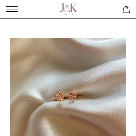
Αρχική
Κατάστημα
Παιδικά καρφωτά σκουλαρίκια τριφύλλι
από ασήμι 925 επιχρυσωμένο