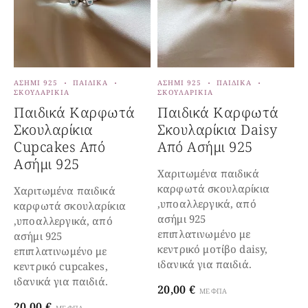
ΑΣΉΜΙ 925
ΠΑΙΔΙΚΆ
ΑΣΉΜΙ 925
ΠΑΙΔΙΚΆ
Α
ΣΚΟΥΛΑΡΊΚΙΑ
ΣΚΟΥΛΑΡΊΚΙΑ
Σ
Παιδικά Καρφωτά
Παιδικά Καρφωτά
Σκουλαρίκια
Σκουλαρίκια Daisy
Cupcakes Από
Από Ασήμι 925
K
Ασήμι 925
Χαριτωμένα παιδικά
καρφωτά σκουλαρίκια
Χαριτωμένα παιδικά
Χ
,υποαλλεργικά, από
καρφωτά σκουλαρίκια
κ
ασήμι 925
,υποαλλεργικά, από
,
επιπλατινωμένο με
ασήμι 925
α
κεντρικό μοτίβο daisy,
επιπλατινωμένο με
ε
ιδανικά για παιδιά.
κεντρικό cupcakes,
κ
ιδανικά για παιδιά.
k
20,00
€
ΜΕ ΦΠΑ
20,00
€
2