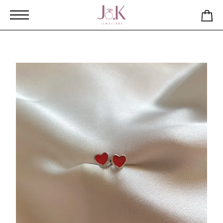
Αρχική
Κατάστημα
Παιδικά καρφωτά σκουλαρίκια καρδιές
από ασήμι 925