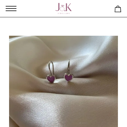
Αρχική
Κατάστημα
Παιδικά κρεμαστά σκουλαρίκια μωβ
καρδιές από ασήμι 925