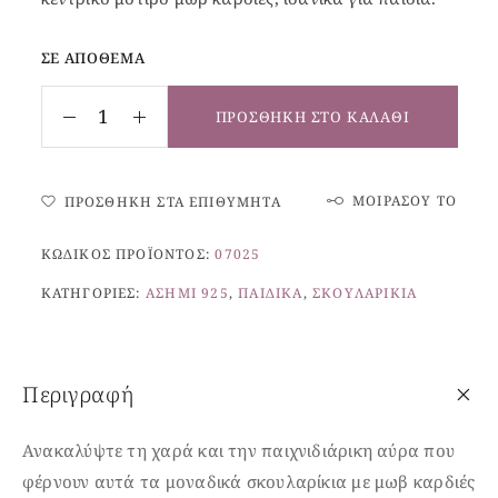
ΣΕ ΑΠΌΘΕΜΑ
ΠΡΟΣΘΉΚΗ ΣΤΟ ΚΑΛΆΘΙ
ΜΟΙΡΆΣΟΥ ΤΟ
ΠΡΟΣΘΉΚΗ ΣΤΑ ΕΠΙΘΥΜΗΤΆ
ΚΩΔΙΚΌΣ ΠΡΟΪΌΝΤΟΣ:
07025
ΚΑΤΗΓΟΡΊΕΣ:
ΑΣΉΜΙ 925
,
ΠΑΙΔΙΚΆ
,
ΣΚΟΥΛΑΡΊΚΙΑ
Περιγραφή
Ανακαλύψτε τη χαρά και την παιχνιδιάρικη αύρα που
φέρνουν αυτά τα μοναδικά σκουλαρίκια
με μωβ καρδιές