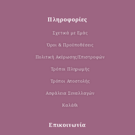
Πληροφορίες
Σχετικά με Εμάς
Όροι & Προϋποθέσεις
Πολιτική Ακύρωσης/Επιστροφών
Τρόποι Πληρωμής
Τρόποι Αποστολής
Ασφάλεια Συναλλαγών
Καλάθι
Επικοινωνία