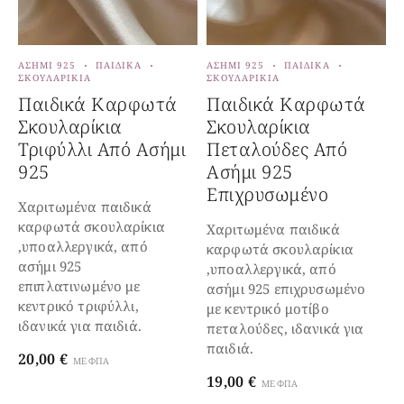
ΑΣΉΜΙ 925
ΠΑΙΔΙΚΆ
ΑΣΉΜΙ 925
ΠΑΙΔΙΚΆ
Α
ΣΚΟΥΛΑΡΊΚΙΑ
ΣΚΟΥΛΑΡΊΚΙΑ
Σ
Παιδικά Καρφωτά
Παιδικά Καρφωτά
Σκουλαρίκια
Σκουλαρίκια
Τριφύλλι Από Ασήμι
Πεταλούδες Από
925
Ασήμι 925
Επιχρυσωμένο
Χαριτωμένα παιδικά
Χ
καρφωτά σκουλαρίκια
κ
Χαριτωμένα παιδικά
,υποαλλεργικά, από
,
καρφωτά σκουλαρίκια
ασήμι 925
α
,υποαλλεργικά, από
επιπλατινωμένο με
ε
ασήμι 925 επιχρυσωμένο
κεντρικό τριφύλλι,
κ
με κεντρικό μοτίβο
ιδανικά για παιδιά.
ι
πεταλούδες, ιδανικά για
παιδιά.
20,00
€
2
ΜΕ ΦΠΑ
19,00
€
ΜΕ ΦΠΑ