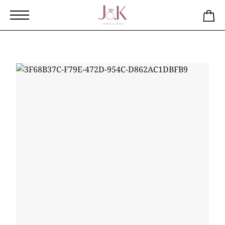
Αρχική
Κατάστημα
Παιδικά κρεμαστά σκουλαρίκια daisy
από ασήμι 925