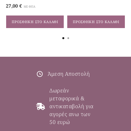
27,00
€
ΜΕ ΦΠΑ
ΠΡΟΣΘΉΚΗ ΣΤΟ ΚΑΛΆΘΙ
ΠΡΟΣΘΉΚΗ ΣΤΟ ΚΑΛΆΘΙ
Άμεση Αποστολή
Δωρεάν
μεταφορικά &
αντικαταβολή για
αγορές ανω των
50 ευρώ