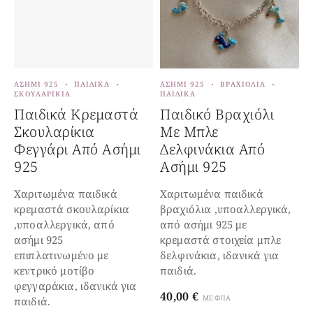
ΑΣΉΜΙ 925
ΠΑΙΔΙΚΆ
ΑΣΉΜΙ 925
ΒΡΑΧΙΌΛΙΑ
Α
ΣΚΟΥΛΑΡΊΚΙΑ
ΠΑΙΔΙΚΆ
Σ
Παιδικά Κρεμαστά
Παιδικό Βραχιόλι
Σκουλαρίκια
Με Μπλε
Φεγγάρι Από Ασήμι
Δελφινάκια Από
925
Ασήμι 925
Χαριτωμένα παιδικά
Χαριτωμένα παιδικά
Χ
κρεμαστά σκουλαρίκια
βραχιόλια ,υποαλλεργικά,
κ
,υποαλλεργικά, από
από ασήμι 925 με
,
ασήμι 925
κρεμαστά στοιχεία μπλε
α
επιπλατινωμένο με
δελφινάκια, ιδανικά για
μ
κεντρικό μοτίβο
παιδιά.
ι
φεγγαράκια, ιδανικά για
40,00
€
2
ΜΕ ΦΠΑ
παιδιά.