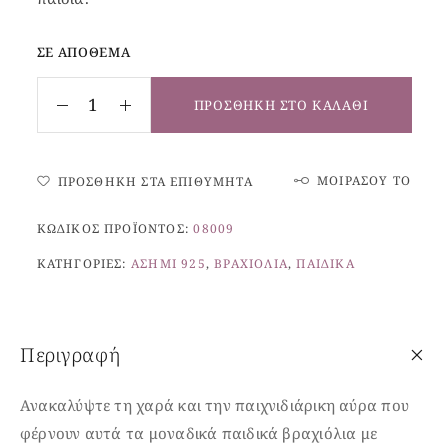
ΣΕ ΑΠΌΘΕΜΑ
ΠΡΟΣΘΉΚΗ ΣΤΟ ΚΑΛΆΘΙ
ΜΟΙΡΆΣΟΥ ΤΟ
ΠΡΟΣΘΉΚΗ ΣΤΑ ΕΠΙΘΥΜΗΤΆ
ΚΩΔΙΚΌΣ ΠΡΟΪΌΝΤΟΣ:
08009
ΚΑΤΗΓΟΡΊΕΣ:
ΑΣΉΜΙ 925
,
ΒΡΑΧΙΌΛΙΑ
,
ΠΑΙΔΙΚΆ
Περιγραφή
Ανακαλύψτε τη χαρά και την παιχνιδιάρικη αύρα που
φέρνουν αυτά τα μοναδικά παιδικά βραχιόλια με