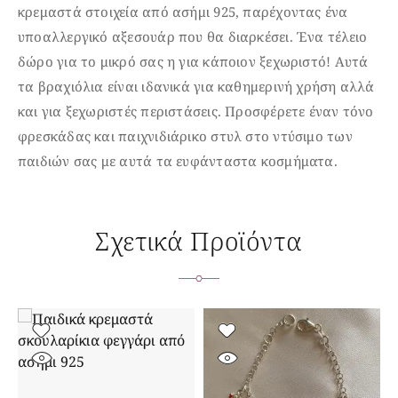
κρεμαστά στοιχεία
από ασήμι 925,
παρέχοντας ένα
υποαλλεργικό αξεσουάρ που θα διαρκέσει. Ένα τέλειο
δώρο για το μικρό σας η για κάποιον ξεχωριστό! Α
υτά
τα βραχιόλια είναι ιδανικά για καθημερινή
χρήση
αλλά
και για ξεχωριστές περιστάσεις. Προσφέρετε έναν τόνο
φρεσκάδας και παιχνιδιάρικο στυλ στο ντύσιμο των
παιδιών σας με αυτά τα ευφάνταστα κοσμήματα.
Σχετικά Προϊόντα