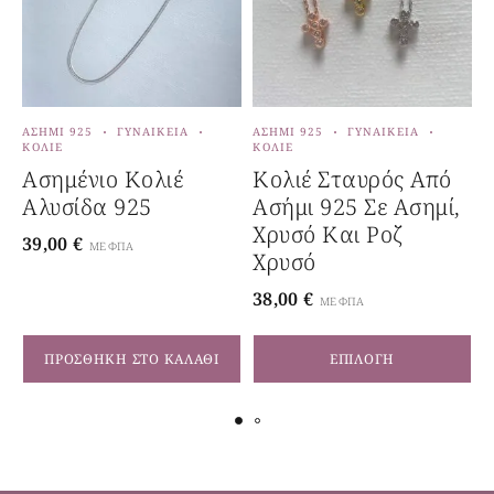
ΑΣΉΜΙ 925
ΓΥΝΑΙΚΕΊΑ
ΑΣΉΜΙ 925
ΓΥΝΑΙΚΕΊΑ
Α
ΚΟΛΙΈ
ΚΟΛΙΈ
Κ
Ασημένιο Κολιέ
Κολιέ Σταυρός Από
Αλυσίδα 925
Ασήμι 925 Σε Ασημί,
4
Χρυσό Και Ροζ
39,00
€
ΜΕ ΦΠΑ
Χρυσό
38,00
€
ΜΕ ΦΠΑ
ΠΡΟΣΘΉΚΗ ΣΤΟ ΚΑΛΆΘΙ
ΕΠΙΛΟΓΉ