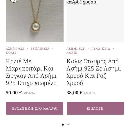
ΑΣΉΜΙ 925
ΓΥΝΑΙΚΕΊΑ
ΑΣΉΜΙ 925
ΓΥΝΑΙΚΕΊΑ
Α
ΚΟΛΙΈ
ΚΟΛΙΈ
Κ
Κολιέ Με
Κολιέ Σταυρός Από
Μαργαριτάρι Και
Ασήμι 925 Σε Ασημί,
4
Ζιργκόν Από Ασήμι
Χρυσό Και Ροζ
925 Επιχρυσωμένο
Χρυσό
50,00
€
38,00
€
ΜΕ ΦΠΑ
ΜΕ ΦΠΑ
ΠΡΟΣΘΉΚΗ ΣΤΟ ΚΑΛΆΘΙ
ΕΠΙΛΟΓΉ