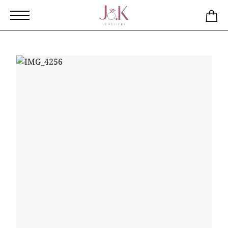
Αρχική
Κατάστημα
Σκουλαρίκια κρεμαστά από ασήμι 925