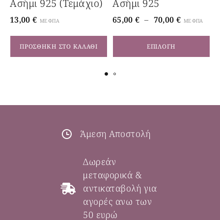
Ασήμι 925 (τεμάχιο)
Ασήμι 925
13,00
€
65,00
€
–
70,00
€
3
ΜΕ ΦΠΑ
ΜΕ ΦΠΑ
ΠΡΟΣΘΉΚΗ ΣΤΟ ΚΑΛΆΘΙ
ΕΠΙΛΟΓΉ
Άμεση Αποστολή
Δωρεάν
μεταφορικά &
αντικαταβολή για
αγορές ανω των
50 ευρώ