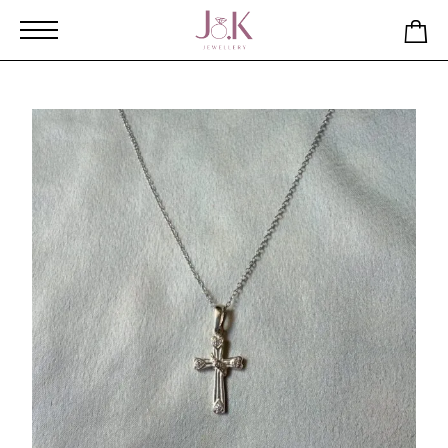
Αρχική
Κατάστημα
Σταυρός από Ασήμι 925