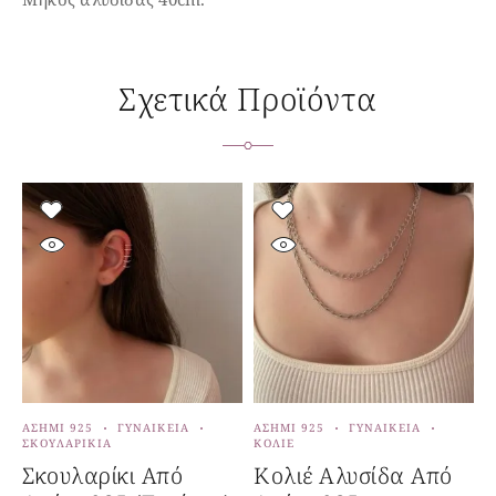
Σχετικά Προϊόντα
ΑΣΉΜΙ 925
ΓΥΝΑΙΚΕΊΑ
ΑΣΉΜΙ 925
ΓΥΝΑΙΚΕΊΑ
Α
ΣΚΟΥΛΑΡΊΚΙΑ
ΚΟΛΙΈ
Σ
Σκουλαρίκι Από
Κολιέ Αλυσίδα Από